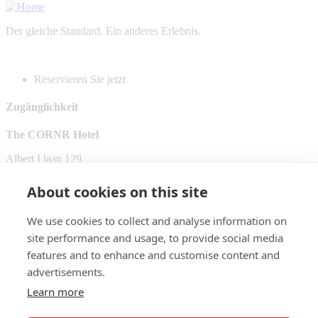
Der gleiche Standard. Ein anderes Erlebnis.
Reservieren Sie jetzt
Zugänglichkeit
The CORNR Hotel
Albert I laan 129
8620 Nieuwpoort
About cookies on this site
Receptie@cornrhotel.be
We use cookies to collect and analyse information on
058 59 11 33
site performance and usage, to provide social media
The CORNR Seaview
features and to enhance and customise content and
Albert I laan 159
advertisements.
8620 Nieuwpoort
Learn more
info@cornrseaview.be